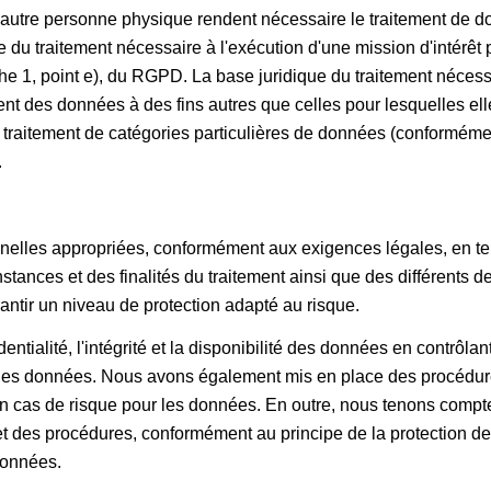
 autre personne physique rendent nécessaire le traitement de do
du traitement nécessaire à l'exécution d'une mission d'intérêt pu
aphe 1, point e), du RGPD. La base juridique du traitement néces
ment des données à des fins autres que celles pour lesquelles ell
 traitement de catégories particulières de données (conformémen
.
elles appropriées, conformément aux exigences légales, en tena
stances et des finalités du traitement ainsi que des différents d
rantir un niveau de protection adapté au risque.
tialité, l'intégrité et la disponibilité des données en contrôlan
ion des données. Nous avons également mis en place des procédur
en cas de risque pour les données. En outre, nous tenons compt
et des procédures, conformément au principe de la protection d
données.