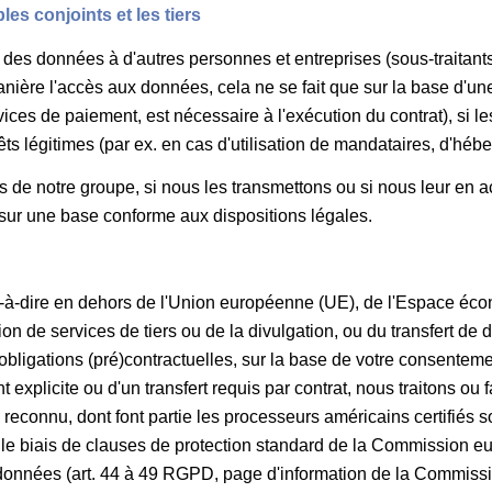
es conjoints et les tiers
 des données à d'autres personnes et entreprises (sous-traitants,
ière l'accès aux données, cela ne se fait que sur la base d'une
ces de paiement, est nécessaire à l'exécution du contrat), si le
rêts légitimes (par ex. en cas d'utilisation de mandataires, d'héb
de notre groupe, si nous les transmettons ou si nous leur en acco
e, sur une base conforme aux dispositions légales.
st-à-dire en dehors de l'Union européenne (UE), de l'Espace é
ation de services de tiers ou de la divulgation, ou du transfert 
 obligations (pré)contractuelles, sur la base de votre consenteme
 explicite ou d'un transfert requis par contrat, nous traitons o
reconnu, dont font partie les processeurs américains certifiés s
 le biais de clauses de protection standard de la Commission eu
s données (art. 44 à 49 RGPD, page d'information de la Commiss